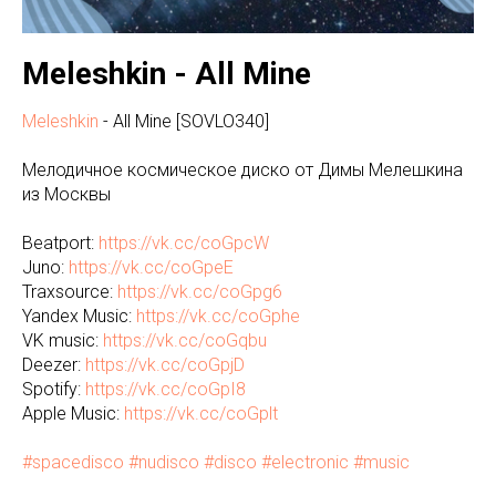
Meleshkin - All Mine
Meleshkin
- All Mine [SOVLO340]
Мелодичное космическое диско от Димы Мелешкина
из Москвы
Beatport:
https://vk.cc/coGpcW
Juno:
https://vk.cc/coGpeE
Traxsource:
https://vk.cc/coGpg6
Yandex Music:
https://vk.cc/coGphe
VK music:
https://vk.cc/coGqbu
Deezer:
https://vk.cc/coGpjD
Spotify:
https://vk.cc/coGpI8
Apple Music:
https://vk.cc/coGplt
#spacedisco
#nudisco
#disco
#electronic
#music