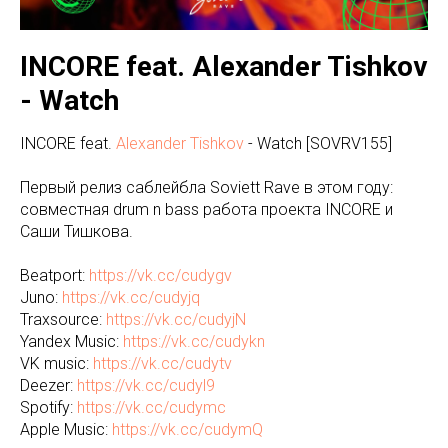
INCORE feat. Alexander Tishkov
- Watch
INCORE feat.
Alexander Tishkov
- Watch [SOVRV155]
Первый релиз саблейбла Soviett Rave в этом году:
совместная drum n bass работа проекта INCORE и
Саши Тишкова.
Beatport:
https://vk.cc/cudygv
Juno:
https://vk.cc/cudyjq
Traxsource:
https://vk.cc/cudyjN
Yandex Music:
https://vk.cc/cudykn
VK music:
https://vk.cc/cudytv
Deezer:
https://vk.cc/cudyl9
Spotify:
https://vk.cc/cudymc
Apple Music:
https://vk.cc/cudymQ