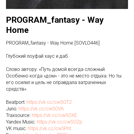
PROGRAM_fantasy - Way
Home
PROGRAM_fantasy - Way Home [SOVLO446]
Глубокий лоуфай хаус и даб.
Слово автору: «Путь домой всегда сложный.
Особенно когда «дом» - это не место отдыха. Но ты
его осилил и цель не оправдала затраченных
средств».
Beatport:
https://vk.cc/cw5OT2
Juno:
https://vk.cc/cw5OVh
Traxsource:
https://vk.cc/cw5OXE
Yandex Music:
https://vk.cc/cw5OZp
VK music:
https://vk.cc/cw5Pht