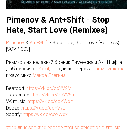
Pimenov & Ant+Shift - Stop
Hate, Start Love (Remixes)
Pimenov
&
Ant+Shift
- Stop Hate, Start Love (Remixes)
[SOVPI003]
Ремиксы на недавний боевик Пименова и Ант-Шифта.
Днб версия от
Kexit
, нью диско версия
Саши Тишкова
и хаус микс
Макса Лязгина
.
Beatport:
https://vk.cc/coYV2M
Traxsource:
https://vk.cc/coYV5h
VK music:
https://vk.cc/coYWoz
Deezer:
https://vk.cc/coYVyL
Spotify:
https://vk.cc/coYWex
#dnb
#nudisco
#indiedance
#house
#electronic
#music