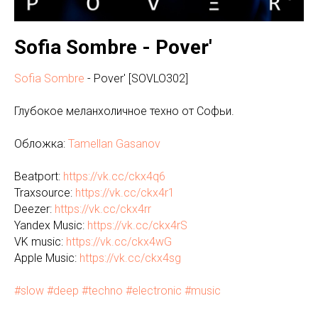
Sofia Sombre - Pover'
Sofia Sombre
- Pover' [SOVLO302]
Глубокое меланхоличное техно от Софьи.
Обложка:
Tamellan Gasanov
Beatport:
https://vk.cc/ckx4q6
Traxsource:
https://vk.cc/ckx4r1
Deezer:
https://vk.cc/ckx4rr
Yandex Music:
https://vk.cc/ckx4rS
VK music:
https://vk.cc/ckx4wG
Apple Music:
https://vk.cc/ckx4sg
#slow
#deep
#techno
#electronic
#music