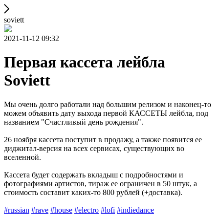
soviett
2021-11-12 09:32
Первая кассета лейбла
Soviett
Мы очень долго работали над большим релизом и наконец-то
можем объявить дату выхода первой КАССЕТЫ лейбла, под
названием "Счастливый день рождения".
26 ноября кассета поступит в продажу, а также появится ее
диджитал-версия на всех сервисах, существующих во
вселенной.
Кассета будет содержать вкладыш с подробностями и
фотографиями артистов, тираж ее ограничен в 50 штук, а
стоимость составит каких-то 800 рублей (+доставка).
#russian
#rave
#house
#electro
#lofi
#indiedance