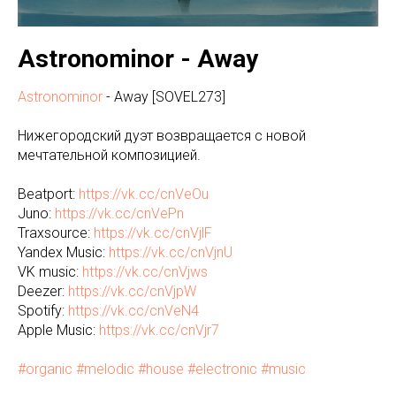
Astronominor - Away
Astronominor
- Away [SOVEL273]
Нижегородский дуэт возвращается с новой
мечтательной композицией.
Beatport:
https://vk.cc/cnVeOu
Juno:
https://vk.cc/cnVePn
Traxsource:
https://vk.cc/cnVjlF
Yandex Music:
https://vk.cc/cnVjnU
VK music:
https://vk.cc/cnVjws
Deezer:
https://vk.cc/cnVjpW
Spotify:
https://vk.cc/cnVeN4
Apple Music:
https://vk.cc/cnVjr7
#organic
#melodic
#house
#electronic
#music