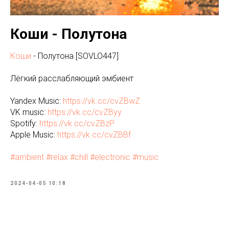
Коши - Полутона
Коши
- Полутона [SOVLO447]
Лёгкий расслабляющий эмбиент
Yandex Music:
https://vk.cc/cvZBwZ
VK music:
https://vk.cc/cvZByy
Spotify:
https://vk.cc/cvZBzP
Apple Music:
https://vk.cc/cvZBBf
#ambient
#relax
#chill
#electronic
#music
2024-04-05 10:18