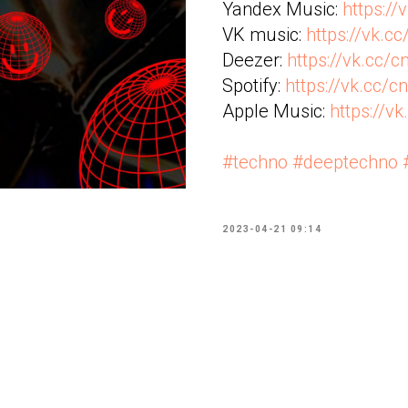
Yandex Music:
https://
VK music:
https://vk.cc
Deezer:
https://vk.cc/c
Spotify:
https://vk.cc/cn
Apple Music:
https://v
#techno
#deeptechno
2023-04-21 09:14