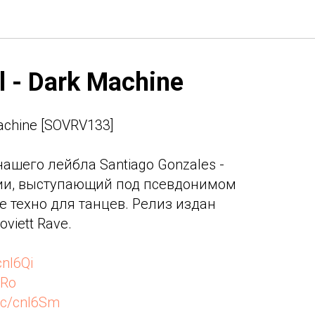
 - Dark Machine
achine [SOVRV133]
ашего лейбла Santiago Gonzales -
ии, выступающий под псевдонимом
е техно для танцев. Релиз издан
iett Rave.
cnl6Qi
6Ro
.cc/cnl6Sm