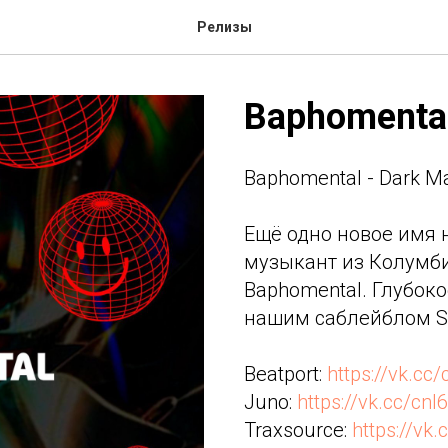
Релизы
Baphomental
Baphomental - Dark M
Ещё одно новое имя н
музыкант из Колумб
Baphomental. Глубоко
нашим саблейблом Sov
Beatport:
https://vk.cc/
Juno:
https://vk.cc/cnl
Traxsource:
https://vk