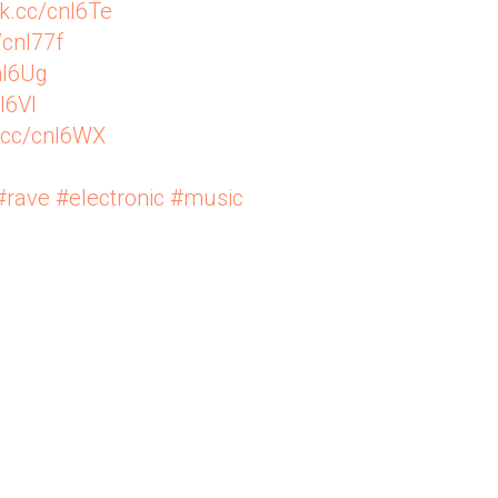
vk.cc/cnl6Te
/cnl77f
nl6Ug
l6VI
k.cc/cnl6WX
#rave
#electronic
#music