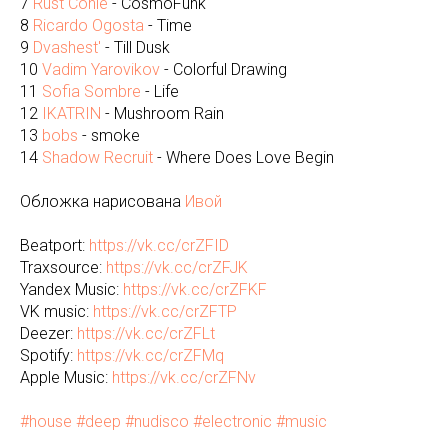
7
Rust Cohle
- CosmoFunk
8
Ricardo Ogosta
- Time
9
Dvashest'
- Till Dusk
10
Vadim Yarovikov
- Colorful Drawing
11
Sofia Sombre
- Life
12
IKATRIN
- Mushroom Rain
13
bobs
- smoke
14
Shadow Recruit
- Where Does Love Begin
Обложка нарисована
Ивой
Beatport:
https://vk.cc/crZFID
Traxsource:
https://vk.cc/crZFJK
Yandex Music:
https://vk.cc/crZFKF
VK music:
https://vk.cc/crZFTP
Deezer:
https://vk.cc/crZFLt
Spotify:
https://vk.cc/crZFMq
Apple Music:
https://vk.cc/crZFNv
#house
#deep
#nudisco
#electronic
#music