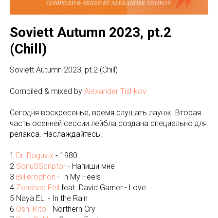
Soviett Autumn 2023, pt.2
(Chill)
Soviett Autumn 2023, pt.2 (Chill)
Compiled & mixed by
Alexander Tishkov
Сегодня воскресенье, время слушать лаунж. Вторая
часть осенней сессии лейбла создана специально для
релакса. Наслаждайтесь.
1
Dr. Baguvix
- 1980
2
SonuSScriptor
- Напиши мне
3
Billierophon
- In My Feels
4
Zenshee Fell
feat. David Garner - Love
5 Naya EL' - In the Rain
6
Oshi Kito
- Northern Cry