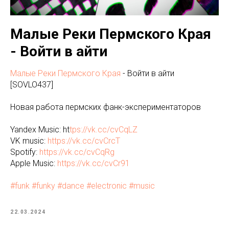
Малые Реки Пермского Края
- Войти в айти
Малые Реки Пермского Края
- Войти в айти
[SOVLO437]
Новая работа пермских фанк-экспериментаторов
Yandex Music: ht
tps://vk.cc/cvCqLZ
VK music:
https://vk.cc/cvCrcT
Spotify:
https://vk.cc/cvCqRg
Apple Music:
https://vk.cc/cvCr91
#funk
#funky
#dance
#electronic
#music
22.03.2024