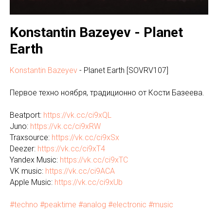
Konstantin Bazeyev - Planet
Earth
Konstantin Bazeyev
- Planet Earth [SOVRV107]
Первое техно ноября, традиционно от Кости Базеева.
Beatport:
https://vk.cc/ci9xQL
Juno:
https://vk.cc/ci9xRW
Traxsource:
https://vk.cc/ci9xSx
Deezer:
https://vk.cc/ci9xT4
Yandex Music:
https://vk.cc/ci9xTC
VK music:
https://vk.cc/ci9ACA
Apple Music:
https://vk.cc/ci9xUb
#techno
#peaktime
#analog
#electronic
#music