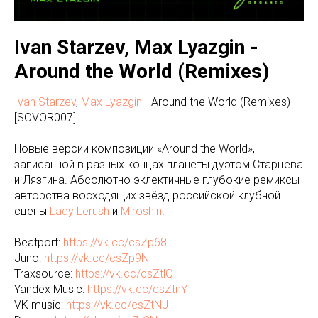
Ivan Starzev, Max Lyazgin -
Around the World (Remixes)
Ivan Starzev
,
Max Lyazgin
- Around the World (Remixes)
[SOVOR007]
Новые версии композиции «Around the World»,
записанной в разных концах планеты дуэтом Старцева
и Лязгина. Абсолютно эклектичные глубокие ремиксы
авторства восходящих звёзд российской клубной
сцены
Lady Lerush
и
Miroshin
.
Beatport:
https://vk.cc/csZp68
Juno:
https://vk.cc/csZp9N
Traxsource:
https://vk.cc/csZtlQ
Yandex Music:
https://vk.cc/csZtnY
VK music:
https://vk.cc/csZtNJ