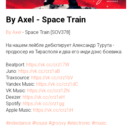
By Axel - Space Train
By Axel
- Space Train [SOV378]
На нашем лейбле дебютирует Александр Tурута -
продюсер из Тирасполя и два его инди дэнс боевика.
Beatport:
https://vk.cc/crz17W
Juno:
https://vk.cc/crz1aB
Traxsource:
https://vk.cc/crz1bV
Yandex Music:
https://vk.cc/crz1dC
VK Music:
https://vk.cc/crz1ZN
Deezer:
https://vk.cc/crz1eH
Spotify:
https://vk.cc/crz1gg
Apple Music:
https://vk.cc/crz1iH
#indiedance
#house
#groovy
#electronic
#music