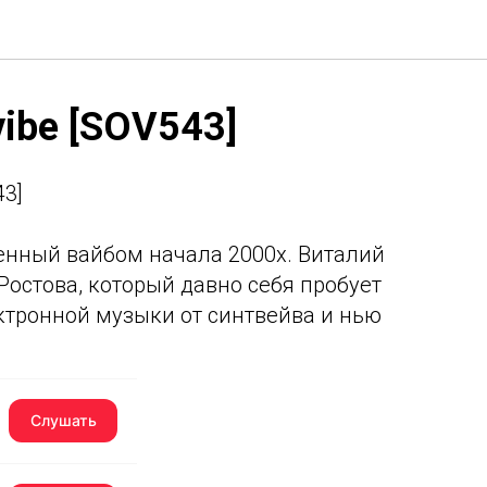
vibe [SOV543]
43]
енный вайбом начала 2000х. Виталий
Ростова, который давно себя пробует
ктронной музыки от синтвейва и нью