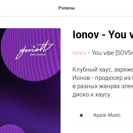
Релизы
Ionov - You 
Ionov
- You vibe [SOV5
Клубный хаус, заряж
Ионов - продюсер из 
в разных жанрах эле
диско к хаусу.