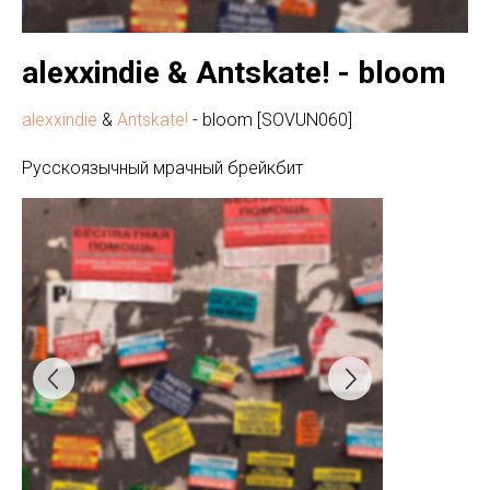
alexxindie & Antskate! - bloom
alexxindie
&
Antskate!
- bloom [SOVUN060]
Русскоязычный мрачный брейкбит