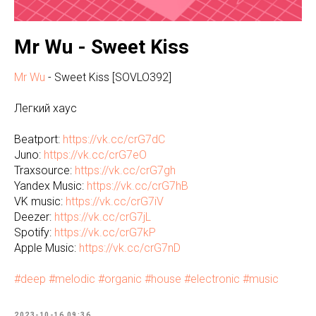
Mr Wu - Sweet Kiss
Mr Wu
- Sweet Kiss [SOVLO392]
Легкий хаус
Beatport:
https://vk.cc/crG7dC
Juno:
https://vk.cc/crG7eO
Traxsource:
https://vk.cc/crG7gh
Yandex Music:
https://vk.cc/crG7hB
VK music:
https://vk.cc/crG7iV
Deezer:
https://vk.cc/crG7jL
Spotify:
https://vk.cc/crG7kP
Apple Music:
https://vk.cc/crG7nD
#deep
#melodic
#organic
#house
#electronic
#music
2023-10-16 09:36