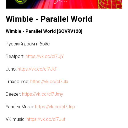
Wimble - Parallel World
Wimble - Parallel World [SOVRV120]
Русский драм н бэйс
Beatport:
https://vk.cc/cl7JjY
Juno:
https://vk.cc/cl7JkF
Traxsource:
https://vk.cc/cl7Jlx
Deezer:
https://vk.cc/cl7Jmy
Yandex Music:
https://vk.cc/cl7Jnp
VK music:
https://vk.cc/cl7Jut