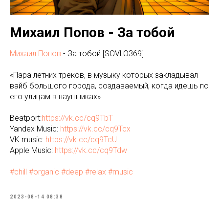
Михаил Попов - За тобой
Михаил Попов
- За тобой [SOVLO369]
«Пара летних треков, в музыку которых закладывал
вайб большого города, создаваемый, когда идешь по
его улицам в наушниках».
Beatport:
https://vk.cc/cq9TbT
Yandex Music:
https://vk.cc/cq9Tcx
VK music:
https://vk.cc/cq9TcU
Apple Music:
https://vk.cc/cq9Tdw
#chill
#organic
#deep
#relax
#music
2023-08-14 08:38